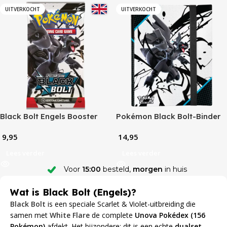
UITVERKOCHT
UITVERKOCHT
Black Bolt Engels Booster
Pokémon Black Bolt-Binder
Pack
(9-Pocket)
9,95
14,95
Lees verder
Lees verder
Voor
15:00
besteld,
morgen
in huis
Wat is Black Bolt (Engels)?
Black Bolt
is een speciale Scarlet & Violet-uitbreiding die
samen met
White Flare
de complete
Unova Pokédex (156
Pokémon)
afdekt. Het bijzondere: dit is een echte
dualset
,