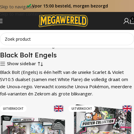
Voor 15:00 besteld, morgen bezorgd
Skip to navigation
Skip to main content
0
Home
Sets
Black Bolt Engels
Black Bolt Engels
Show sidebar
Black Bolt (Engels) is één helft van de unieke Scarlet & Violet
SV10.5 dualset (samen met White Flare) die volledig draait om
de Unova-regio. Verwacht iconische Unova Pokémon, meerdere
foil-varianten én Zekrom als grote blikvanger.
UITVERKOCHT
UITVERKOCHT