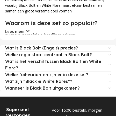
waarbij Black Bolt en White Flare naast elkaar bestaan en
samen één groot verzameldoel vormen.
Waarom is deze set zo populair?
Lees meer
1) Unova-nostalgie + headliner Zekrom
Black Bolt zet Unova in de spotlight en heeft
Zekrom
als
boegbeeld (White Flare focust op Reshiram).
Wat is Black Bolt (Engels) precies?
Welke regio staat centraal in Black Bolt?
2) Extra veel varianten om te verzamelen
Wat is het verschil tussen Black Bolt en White
Deze dualset staat bekend om parallel foil-sets, inclusief
Flare?
varianten met
Poké Ball
- en
Master Ball
-patronen. In de
Engelse versie bestaan er zelfs meerdere reverse holo-types
Welke foil-varianten zijn er in deze set?
naast elkaar, wat “master set” verzamelen extra uitdagend
Wat zijn “Black & White Rares”?
maakt.
Wanneer is Black Bolt uitgekomen?
3) Black & White Rares (monochrome stijl)
Naast de bekende rarities introduceert deze release ook
stijlvol vormgegeven
Black & White Rare
kaarten met een
Supersnel
Voor 15:00 besteld, morgen
monochrome look.
verzonden