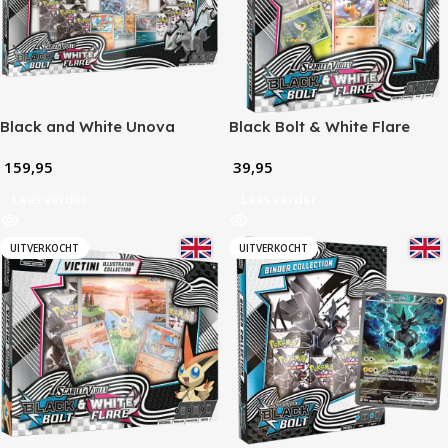
Black and White Unova
Black Bolt & White Flare
Heavy Hitters Premium
Unova Poster Collection
159,95
39,95
Collection
Lees verder
Lees verder
UITVERKOCHT
UITVERKOCHT