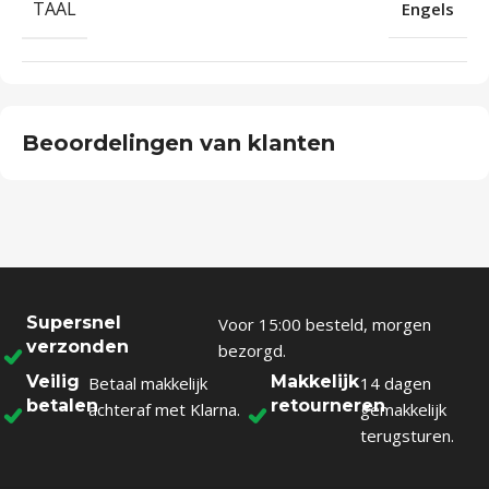
TAAL
Engels
Beoordelingen van klanten
Supersnel
Voor 15:00 besteld, morgen
verzonden
bezorgd.
Veilig
Makkelijk
Betaal makkelijk
14 dagen
betalen
retourneren
achteraf met Klarna.
gemakkelijk
terugsturen.