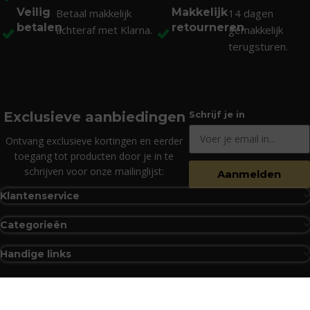
Veilig
Makkelijk
Betaal makkelijk
14 dagen
betalen
retourneren
achteraf met Klarna.
gemakkelijk
terugsturen.
Exclusieve aanbiedingen
Schrijf je in
Ontvang exclusieve kortingen en eerder
toegang tot producten door je in te
schrijven voor onze mailinglijst:
Aanmelden
Klantenservice
Categorieën
Handige links