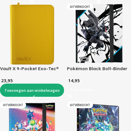
UITVERKOCHT
Vault X 9-Pocket Exo-Tec®
Pokémon Black Bolt-Binder
Zip Binder – Sunrise Yellow
(9-Pocket)
23,95
14,95
Lees verder
Toevoegen aan winkelwagen
UITVERKOCHT
UITVERKOCHT