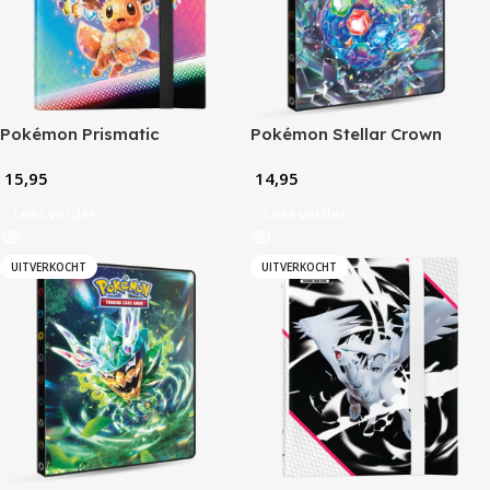
Pokémon Prismatic
Pokémon Stellar Crown
Evolutions Stellar Tera Eevee
Portfolio (9-Pocket)
15,95
14,95
Binder (9-Pocket)
Lees verder
Lees verder
UITVERKOCHT
UITVERKOCHT