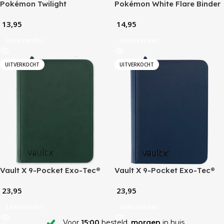
Pokémon Twilight
Pokémon White Flare Binder
Masquerade Portfolio (9-
(9-Pocket)
13,95
14,95
Pocket)
Lees verder
Lees verder
UITVERKOCHT
UITVERKOCHT
Vault X 9-Pocket Exo-Tec®
Vault X 9-Pocket Exo-Tec®
Zip Binder – Forest Green
Zip Binder – Royal Blue
23,95
23,95
Lees verder
Lees verder
Voor
15:00
besteld,
morgen
in huis