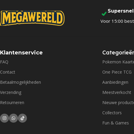
Supersne
Voor 15:00 best
Categorieë
Klantenservice
FAQ
Pokemon Kaart
Contact
One Piece TCG
Betaalmogelijkheden
Aanbiedingen
Verzending
Meestverkocht
Retourneren
Nieuwe product
Collectors
Fun & Games