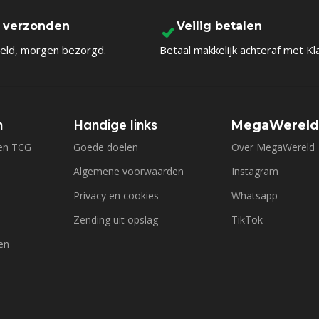
l verzonden
Veilig betalen
eld, morgen bezorgd.
Betaal makkelijk achteraf met Kl
n
Handige links
MegaWerel
en TCG
Goede doelen
Over MegaWereld
Algemene voorwaarden
Instagram
Privacy en cookies
Whatsapp
Zending uit opslag
TikTok
en