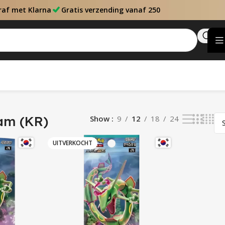
raf met Klarna
Gratis verzending vanaf 250
am (KR)
Show
9
12
18
24
UITVERKOCHT