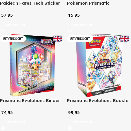
Paldean Fates Tech Sticker
Pokémon Prismatic
Collection – Random Variant
Evolutions Stellar Tera Eevee
57,95
15,95
Binder (9-Pocket)
Lees verder
Lees verder
UITVERKOCHT
UITVERKOCHT
Prismatic Evolutions Binder
Prismatic Evolutions Booster
Collection
Bundel
74,95
99,95
Lees verder
Lees verder