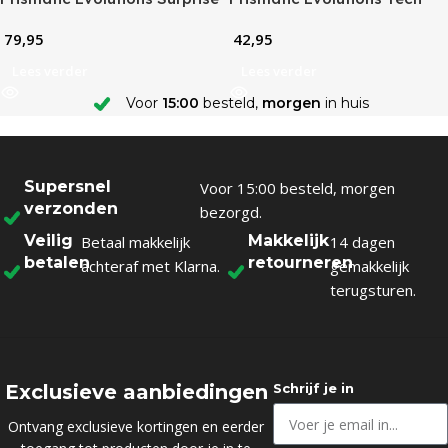
Box
Sticker Collection – Random
79,95
42,95
Variant
Lees verder
Lees verder
Voor
15:00
besteld,
morgen
in huis
Supersnel
Voor 15:00 besteld, morgen
verzonden
bezorgd.
Veilig
Makkelijk
Betaal makkelijk
14 dagen
betalen
retourneren
achteraf met Klarna.
gemakkelijk
terugsturen.
Exclusieve aanbiedingen
Schrijf je in
Ontvang exclusieve kortingen en eerder