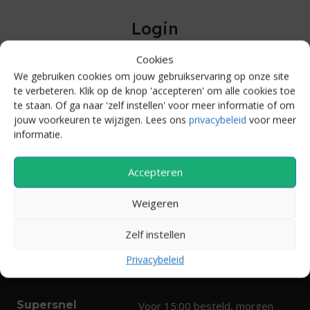
Login
Cookies
egistering for this site allows you to access your order status a
We gebruiken cookies om jouw gebruikservaring op onze site
story. Just fill in the fields below, and we'll get a new account set
te verbeteren. Klik op de knop 'accepteren' om alle cookies toe
or you in no time. We will only ask you for information necessary 
te staan. Of ga naar 'zelf instellen' voor meer informatie of om
make the purchase process faster and easier.
jouw voorkeuren te wijzigen. Lees ons
privacybeleid
voor meer
informatie.
Login
Accepteren
Weigeren
Zelf instellen
Privacybeleid
Supersnel
Voor 15:00 besteld, morgen