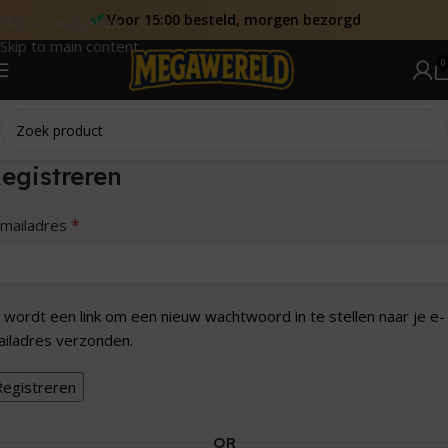
Voor 15:00 besteld, morgen bezorgd
Skip to navigation
Skip to main content
0
egistreren
*
-mailadres
 wordt een link om een nieuw wachtwoord in te stellen naar je e-
iladres verzonden.
Registreren
OR