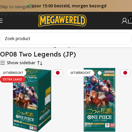
Voor 15:00 besteld, morgen bezorgd
Skip to navigation
Skip to main content
0
Home
Sets
OP08 Two Legends (JP)
OP08 Two Legends (JP)
Show sidebar
UITVERKOCHT
UITVERKOCHT
EXTRA LAAG!