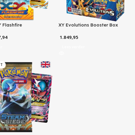
 Flashfire
XY Evolutions Booster Box
,94
1.849,95
er
Lees verder
HT