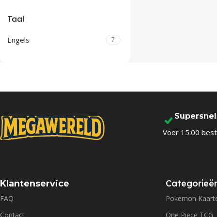
Taal
Engels
7
Supersne
Voor 15:00 best
Categorieë
Klantenservice
FAQ
Pokemon Kaart
Contact
One Piece TCG