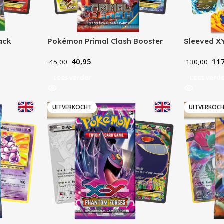
ack
Pokémon Primal Clash Booster
Sleeved XY
Pack
40,95
117
45,00
130,00
Lees verder
Lees verd
UITVERKOCHT
UITVERKOC