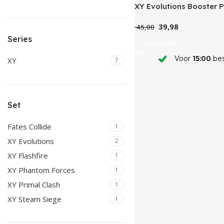
XY Evolutions Booster 
39,98
45,00
Series
Lees verder
Voor
15:00
bes
XY
7
Set
Fates Collide
1
XY Evolutions
2
XY Flashfire
1
XY Phantom Forces
1
XY Primal Clash
1
XY Steam Siege
1