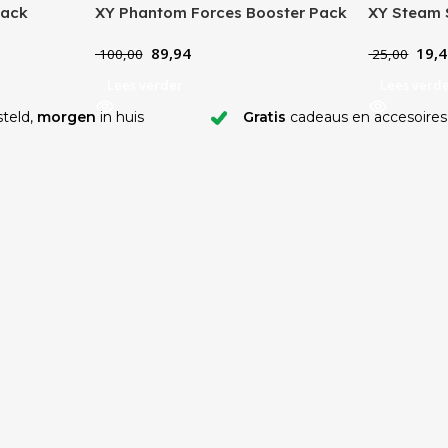
Pack
XY Phantom Forces Booster Pack
XY Steam 
89,94
19,4
100,00
25,00
Lees verder
Lees verd
teld,
morgen
in huis
Gratis
cadeaus en accesoires