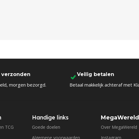
l verzonden
Veilig betalen
eld, morgen bezorgd.
Betaal makkelijk achteraf met Kl
n
Handige links
MegaWerel
en TCG
Goede doelen
Over MegaWereld
Algemene voorwaarden
Instagram