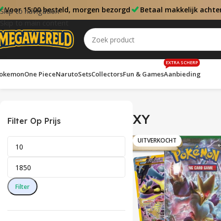
Voor 15:00 besteld, morgen bezorgd
Betaal makkelijk achte
Skip to navigation
Skip to main content
EXTRA SCHERP
okemon
One Piece
Naruto
Sets
Collectors
Fun & Games
Aanbieding
Home
XY
Toont alle 7 resultaten
XY
Filter Op Prijs
UITVERKOCHT
Filter