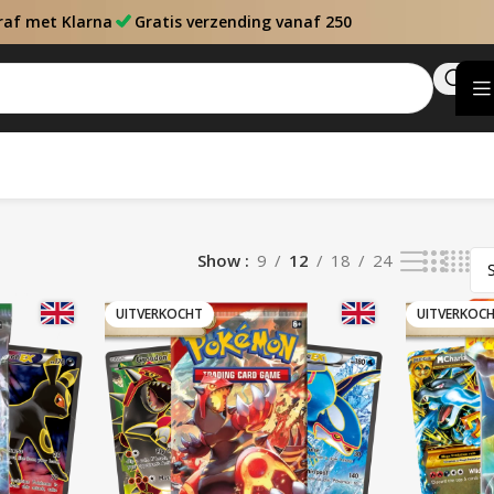
raf met Klarna
Gratis verzending vanaf 250
Show
9
12
18
24
UITVERKOCHT
UITVERKOC