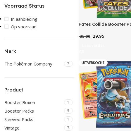
Voorraad Status
In aanbieding
Fates Collide Booster P
Op voorraad
29,95
35,00
Lees verder
Merk
UITVERKOCHT
The Pokémon Company
7
Product
Booster Boxen
1
Booster Packs
5
Sleeved Packs
1
Vintage
7