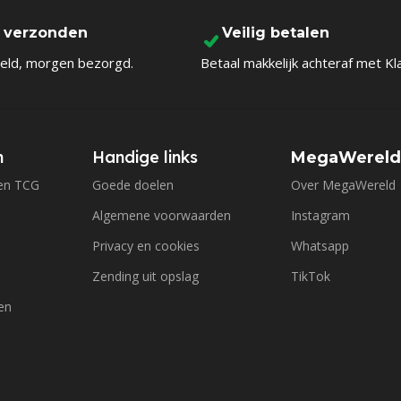
l verzonden
Veilig betalen
eld, morgen bezorgd.
Betaal makkelijk achteraf met Kl
n
Handige links
MegaWerel
en TCG
Goede doelen
Over MegaWereld
Algemene voorwaarden
Instagram
Privacy en cookies
Whatsapp
Zending uit opslag
TikTok
en