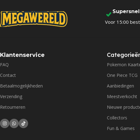
Supersne
Voor 15:00 best
Categorieë
Klantenservice
FAQ
Pokemon Kaart
Contact
One Piece TCG
Betaalmogelijkheden
Aanbiedingen
Verzending
Meestverkocht
Retourneren
Nieuwe product
Collectors
Fun & Games