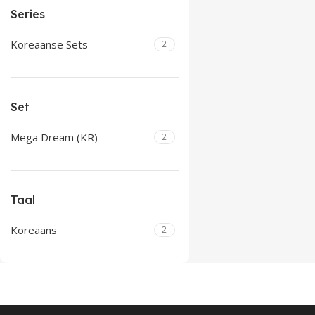
Series
Koreaanse Sets
2
Set
Mega Dream (KR)
2
Taal
Koreaans
2