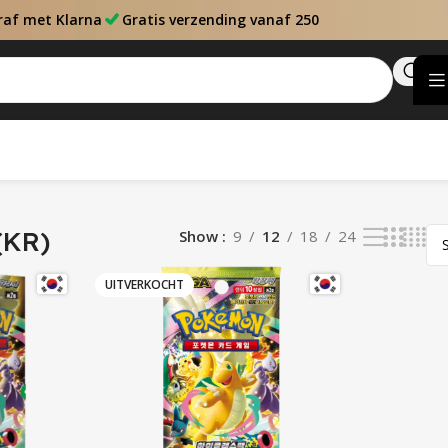
raf met Klarna
Gratis verzending vanaf 250
(KR)
Show
9
12
18
24
UITVERKOCHT