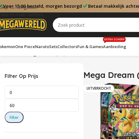
Voor 15:00 besteld, morgen bezorgd
Betaal makkelijk achte
Skip to navigation
Skip to main content
EXTRA SCHERP
okemon
One Piece
Naruto
Sets
Collectors
Fun & Games
Aanbieding
Home
Sets
Mega Dream (KR)
Toont alle 2 resultaten
Mega Dream 
Filter Op Prijs
UITVERKOCHT
Filter