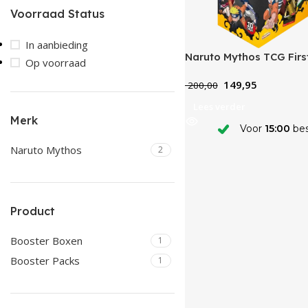
Voorraad Status
In aanbieding
Naruto Mythos TCG First
Op voorraad
Booster Box
149,95
200,00
Lees verder
Merk
Voor
15:00
bes
Naruto Mythos
2
Product
Booster Boxen
1
Booster Packs
1