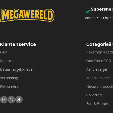
Supersne
Voor 15:00 best
Categorieë
Klantenservice
FAQ
Pokemon Kaart
Contact
One Piece TCG
Betaalmogelijkheden
Aanbiedingen
Verzending
Meestverkocht
Retourneren
Nieuwe product
Collectors
Fun & Games