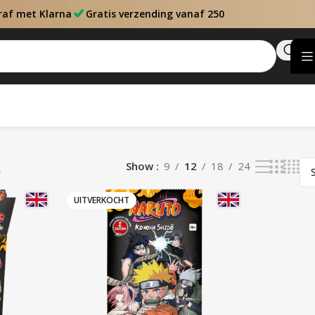
raf met Klarna
Gratis verzending vanaf 250
ō
Show
9
12
18
24
UITVERKOCHT