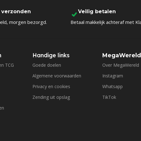
l verzonden
Veilig betalen
eld, morgen bezorgd.
Betaal makkelijk achteraf met Kl
n
Handige links
MegaWerel
en TCG
Goede doelen
Over MegaWereld
Algemene voorwaarden
Instagram
Privacy en cookies
Whatsapp
Zending uit opslag
TikTok
en