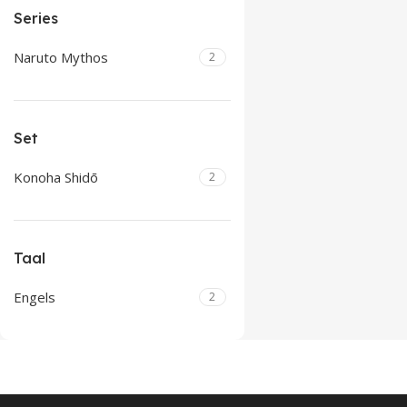
Series
Naruto Mythos
2
Set
Konoha Shidō
2
Taal
Engels
2