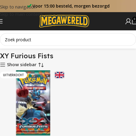
Voor 15:00 besteld, morgen bezorgd
Skip to navigation
Skip to main content
0
Home
Sets
XY Furious Fists
XY Furious Fists
Show sidebar
UITVERKOCHT