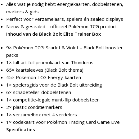
Alles wat je nodig hebt: energiekaarten, dobbelstenen,
markers & gids
Perfect voor verzamelaars, spelers én sealed displays
Nieuw & gesealed – officieel Pokémon TCG product
Inhoud van de Black Bolt Elite Trainer Box
9× Pokémon TCG: Scarlet & Violet – Black Bolt booster
packs
1× full-art foil promokaart van Thundurus
65× kaartsleeves (Black Bolt thema)
45× Pokémon TCG Energy-kaarten
1× spelersgids voor de Black Bolt uitbreiding
6× schadeteller-dobbelstenen
1× competitie-legale munt-flip dobbelsteen
2× plastic conditiemarkers
1× verzamelbox met 4 verdelers
1× codekaart voor Pokémon Trading Card Game Live
Specificaties