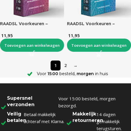
RAADSL Voorkeuren –
RAADSL Voorkeuren –
Downgrade Editie
Upgrade Editie
11,95
11,95
Toevoegen aan winkelwagen
Toevoegen aan winkelwagen
1
2
→
Voor
15:00
besteld,
morgen
in huis
Supersnel
Voor 15:00 besteld, morgen
verzonden
bezorgd.
Veilig
Makkelijk
Betaal makkelijk
14 dagen
betalen
retourneren
achteraf met Klarna.
gemakkelijk
terugsturen.