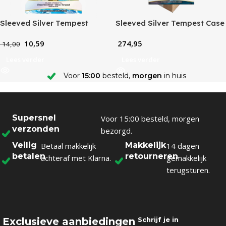
Sleeved Silver Tempest
Sleeved Silver Tempest Case
10,59
274,95
14,00
Lees verder
Lees verder
Voor
15:00
besteld,
morgen
in huis
Supersnel
Voor 15:00 besteld, morgen
verzonden
bezorgd.
Veilig
Makkelijk
Betaal makkelijk
14 dagen
betalen
retourneren
achteraf met Klarna.
gemakkelijk
terugsturen.
Exclusieve aanbiedingen
Schrijf je in