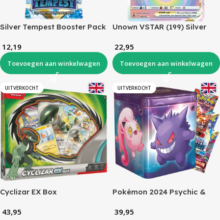
Silver Tempest Booster Pack
Unown VSTAR (199) Silver
Tempest
12,19
22,95
Toevoegen aan winkelwagen
Toevoegen aan winkelwagen
UITVERKOCHT
UITVERKOCHT
Cyclizar EX Box
Pokémon 2024 Psychic &
Dragon & Metal Stacking Tin
43,95
39,95
– Random Variant