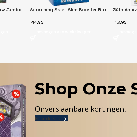
row Jumbo
Scorching Skies Slim Booster Box
30th Anniv
(CN)
Original P
44,95
13,95
Illustrati
agen
Toevoegen aan winkelwagen
Toevoege
Shop Onze 
Onverslaanbare kortingen.
Naar de sale