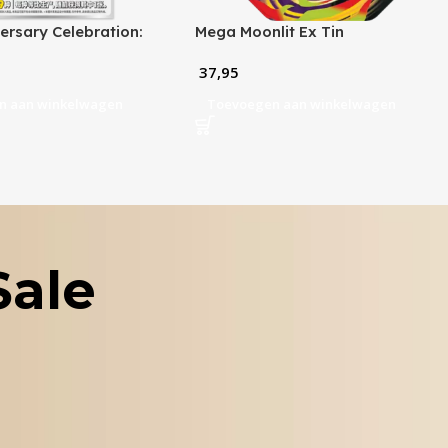
ersary Celebration:
Mega Moonlit Ex Tin
artner Special
37,95
on Flashcard Set Vol.2
n aan winkelwagen
Toevoegen aan winkelwagen
Sale