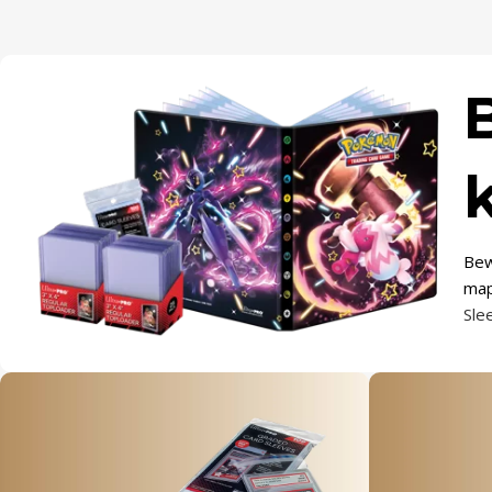
Bew
map
Sle