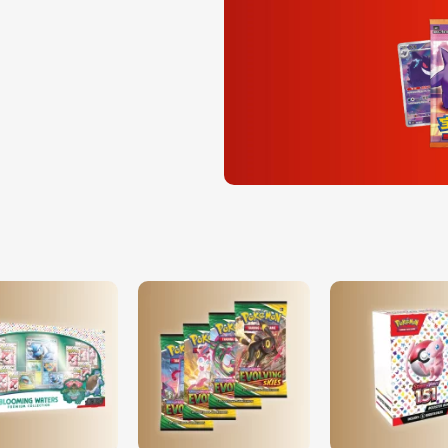
MEGA
SALE
De grootste kortingen op
de populairste Pokemon
producten.
Scoor nu alle deals
Best sellers
Razend populair.
Bekijk alles