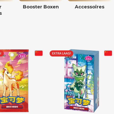
r
Booster Boxen
Accessoires
s
!
EXTRA LAAG!