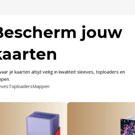
Bescherm jouw
kaarten
aar je kaarten altijd veilig in kwaliteit sleeves, toploaders en
pen.
eves
Toploaders
Mappen