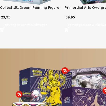
Collect 151 Dream Painting Figure
Primordial Arts Overg
Set Vol. 2 Blind Box
Booster Box (CN)
23,95
59,95
Toevoegen aan winkelwagen
Toevoegen aan winkelw