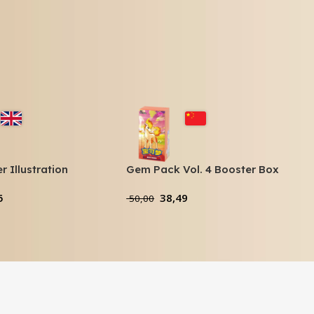
er Illustration
Gem Pack Vol. 4 Booster Box
ck Series 1
5
38,49
50,00