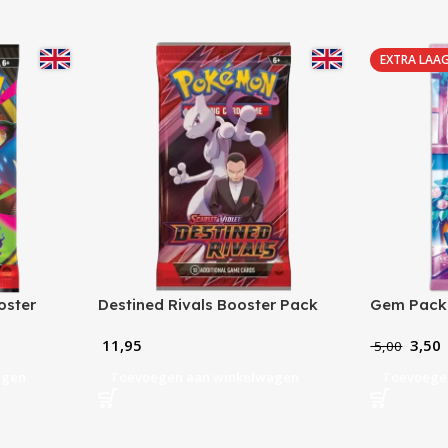
EXTRA LAAG
oster
Destined Rivals Booster Pack
Gem Pack 
11,95
3,50
5,00
agen
Toevoegen aan winkelwagen
Toevoege