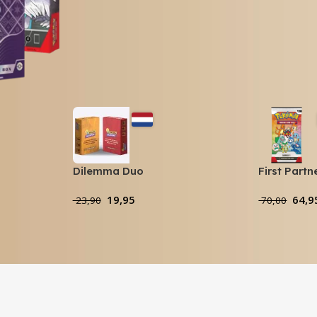
Dilemma Duo
First Partn
Booster Pa
19,95
64,9
23,90
70,00