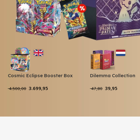
Cosmic Eclipse Booster Box
Dilemma Collection
3.699,95
39,95
4.500,00
47,80