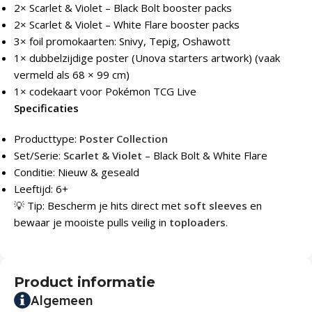
2× Scarlet & Violet – Black Bolt booster packs
2× Scarlet & Violet – White Flare booster packs
3× foil promokaarten: Snivy, Tepig, Oshawott
1× dubbelzijdige poster (Unova starters artwork) (vaak
vermeld als 68 × 99 cm)
1× codekaart voor Pokémon TCG Live
Specificaties
Producttype:
Poster Collection
Set/Serie:
Scarlet & Violet
– Black Bolt & White Flare
Conditie: Nieuw & geseald
Leeftijd: 6+
💡 Tip: Bescherm je hits direct met
soft sleeves
en
bewaar je mooiste pulls veilig in
toploaders
.
Product informatie
Algemeen