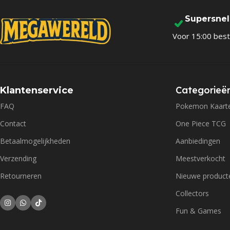
Supersne
Voor 15:00 best
Categorieë
Klantenservice
FAQ
Pokemon Kaart
Contact
One Piece TCG
Betaalmogelijkheden
Aanbiedingen
Verzending
Meestverkocht
Retourneren
Nieuwe product
Collectors
Fun & Games