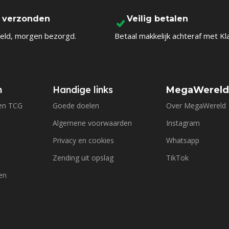
l verzonden
Veilig betalen
eld, morgen bezorgd.
Betaal makkelijk achteraf met Kl
n
Handige links
MegaWerel
en TCG
Goede doelen
Over MegaWereld
Algemene voorwaarden
Instagram
Privacy en cookies
Whatsapp
Zending uit opslag
TikTok
en