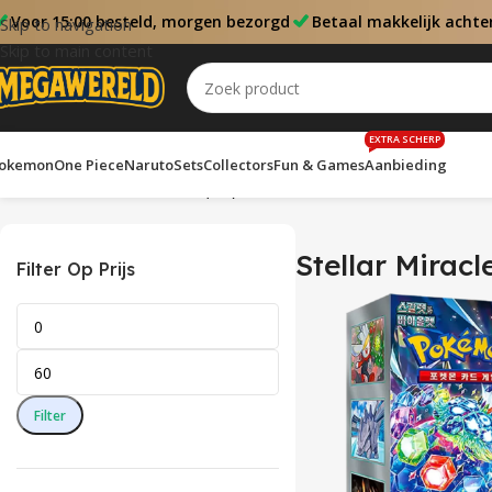
Voor 15:00 besteld, morgen bezorgd
Betaal makkelijk achte
Skip to navigation
Skip to main content
EXTRA SCHERP
okemon
One Piece
Naruto
Sets
Collectors
Fun & Games
Aanbieding
Home
Sets
Stellar Miracle (KR)
Toont alle 2 resultaten
Stellar Miracl
Filter Op Prijs
Filter