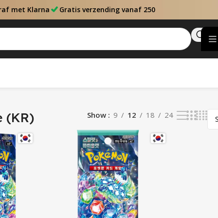
raf met Klarna
Gratis verzending vanaf 250
e (KR)
Show
9
12
18
24