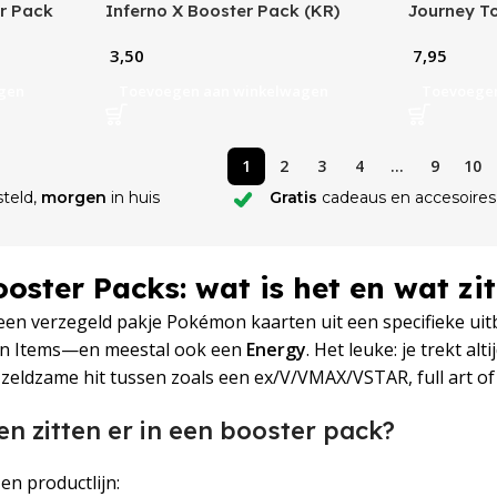
r Pack
Inferno X Booster Pack (KR)
Journey T
3,50
7,95
gen
Toevoegen aan winkelwagen
Toevoege
1
2
3
4
…
9
10
teld,
morgen
in huis
Gratis
cadeaus en accesoires
ster Packs: wat is het en wat zit
een verzegeld pakje Pokémon kaarten uit een specifieke uitb
en Items—en meestal ook een
Energy
. Het leuke: je trekt alti
n zeldzame hit tussen zoals een ex/V/VMAX/VSTAR, full art of i
n zitten er in een booster pack?
 en productlijn: