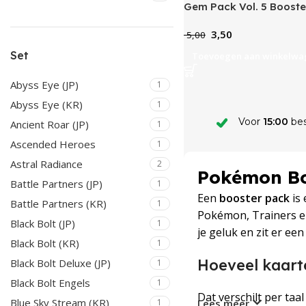
Gem Pack Vol. 5 Booste
3,50
5,00
Set
Toevoegen aan winkelwa
Abyss Eye (JP)
1
Abyss Eye (KR)
1
Voor
15:00
bes
Ancient Roar (JP)
1
Ascended Heroes
1
Astral Radiance
2
Pokémon Boo
Battle Partners (JP)
1
Een
booster pack
is 
Battle Partners (KR)
1
Pokémon, Trainers 
Black Bolt (JP)
1
je geluk en zit er ee
Black Bolt (KR)
1
Hoeveel kaarte
Black Bolt Deluxe (JP)
1
Black Bolt Engels
1
Dat verschilt per taal
Blue Sky Stream (KR)
Lees meer
1