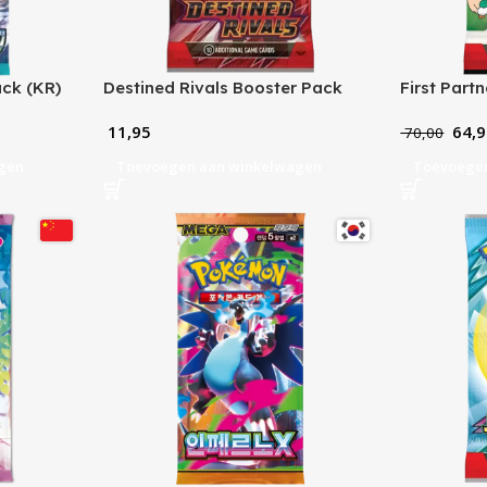
ck (KR)
Destined Rivals Booster Pack
First Partn
Pack Serie
11,95
64,9
70,00
gen
Toevoegen aan winkelwagen
Toevoege