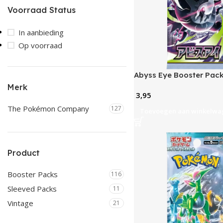
Voorraad Status
In aanbieding
Op voorraad
Abyss Eye Booster Pack
Merk
3,95
The Pokémon Company
127
Toevoegen aan winkelwa
Product
Booster Packs
116
Sleeved Packs
11
Vintage
21