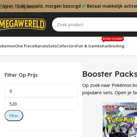
Voor 15:00 besteld, morgen bezorgd
Betaal makkelijk achte
Skip to navigation
Skip to main content
EXTRA SCHERP
okemon
One Piece
Naruto
Sets
Collectors
Fun & Games
Aanbieding
Home
Booster Packs
Resultaat 1–12 van de 129 resultaten wor
Booster Pack
Filter Op Prijs
Op zoek naar Pokémon boos
populaire sets. Open je f
Filter