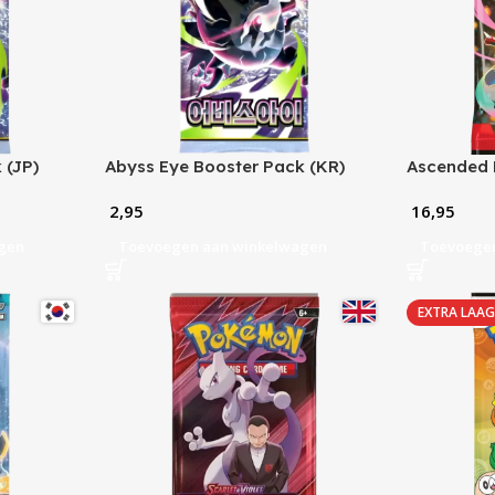
 (JP)
Abyss Eye Booster Pack (KR)
Ascended 
2,95
16,95
gen
Toevoegen aan winkelwagen
Toevoege
EXTRA LAAG