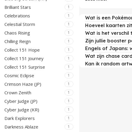
Brilliant Stars
1
Engelse booster pac
Celebrations
1
Wat is een Pokémo
Japanse booster pac
Celestial Storm
1
Hoeveel kaarten zi
Chaos Rising
Wat is het verschi
1
Speciale mini-sets ku
Zijn jullie booster
Chilling Reign
1
Engels of Japans: 
Kort gezegd: Engels 
Collect 151 Hope
1
Wat zijn chase car
Collect 151 Journey
1
Engels of Japa
Kan ik random artw
Collect 151 Surprise
1
Cosmic Eclipse
1
Engelse booster pac
Crimson Haze (JP)
1
deckbuilding (makkel
Crown Zenith
1
Cyber Judge (JP)
1
verzamelen van wester
Cyber Judge (KR)
1
packs met codekaart
Dark Explorers
1
Darkness Ablaze
1
Japanse booster pack