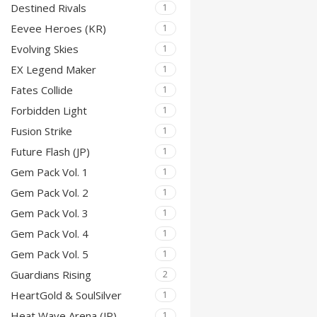
Destined Rivals
1
premium print & afw
Eevee Heroes (KR)
1
Evolving Skies
1
unieke Japanse subse
EX Legend Maker
1
Fates Collide
sterke kans op pracht
1
Forbidden Light
1
Booster pack 
Fusion Strike
1
Future Flash (JP)
1
Losse booster packs
Gem Pack Vol. 1
1
Een
booster box
beva
Gem Pack Vol. 2
1
Gem Pack Vol. 3
1
Sleeved boost
Gem Pack Vol. 4
1
Gem Pack Vol. 5
1
Sommige packs word
transport en in winke
Guardians Rising
2
HeartGold & SoulSilver
1
Tips voor coll
Heat Wave Arena (JP)
1