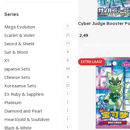
Series
Cyber Judge Booster Pa
Mega Evolution
7
2,49
Scarlet & Violet
21
Sword & Shield
17
Toevoegen aan winkelwa
Sun & Moon
8
XY
8
EXTRA LAAG!
Japanse Sets
30
Chinese Sets
9
Koreaanse Sets
21
EX Ruby & Sapphire
1
Platinum
1
Diamond and Pearl
1
HeartGold & SoulSilver
1
Black & White
1