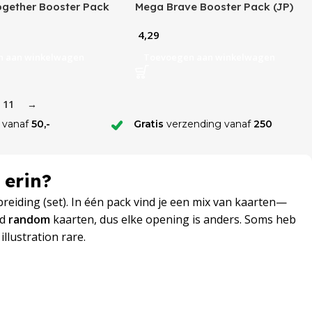
ogether Booster Pack
Mega Brave Booster Pack (JP)
4,29
n aan winkelwagen
Toevoegen aan winkelwagen
11
→
 vanaf
50,-
Gratis
verzending vanaf
250
 erin?
reiding (set). In één pack vind je een mix van kaarten—
jd
random
kaarten, dus elke opening is anders. Soms heb
llustration rare.