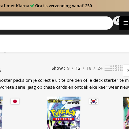
raf met Klarna
Gratis verzending vanaf 250
dt getoond
s
Show
9
12
18
24
ter packs om je collectie uit te breiden of je deck sterker te m
avoriete serie, jaag op chase cards en ontdek elke keer weer nieu