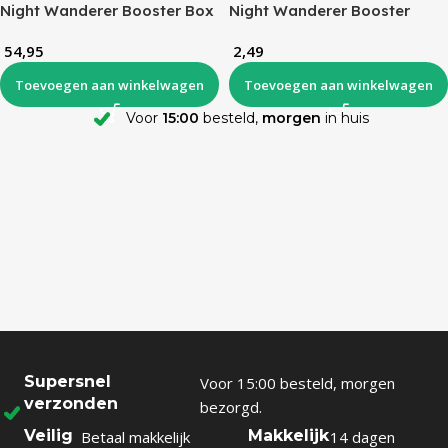
Night Wanderer Booster Box
Night Wanderer Booster
(KR)
Pack (KR)
54,95
2,49
Toevoegen aan winkelwagen
Toevoegen aan winkelwagen
Voor
15:00
besteld,
morgen
in huis
Supersnel
Voor 15:00 besteld, morgen
verzonden
bezorgd.
Veilig
Makkelijk
Betaal makkelijk
14 dagen