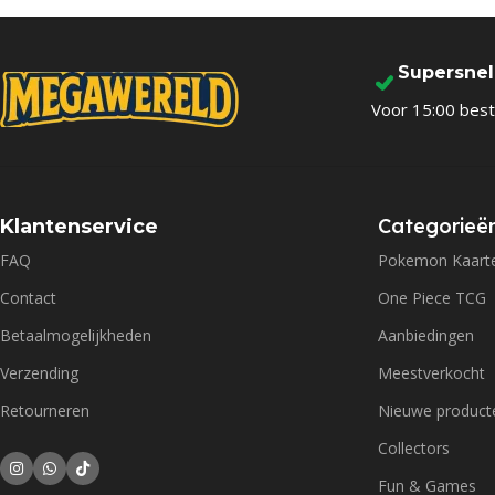
Supersne
Voor 15:00 best
Categorieë
Klantenservice
FAQ
Pokemon Kaart
Contact
One Piece TCG
Betaalmogelijkheden
Aanbiedingen
Verzending
Meestverkocht
Retourneren
Nieuwe product
Collectors
Fun & Games