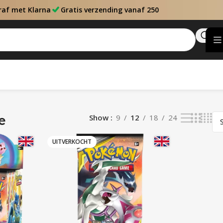
raf met Klarna
Gratis verzending vanaf 250
e
Show
9
12
18
24
UITVERKOCHT