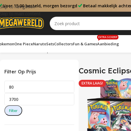
Voor 15:00 besteld, morgen bezorgd
Betaal makkelijk achte
Skip to navigation
Skip to main content
EXTRA SCHERP
okemon
One Piece
Naruto
Sets
Collectors
Fun & Games
Aanbieding
Home
Sets
Cosmic Eclipse
Toont alle 2 resultaten
Cosmic Eclips
Filter Op Prijs
EXTRA LAAG!
Filter