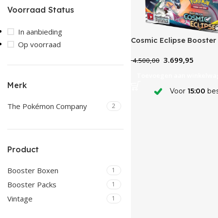
Voorraad Status
In aanbieding
Cosmic Eclipse Booster
Op voorraad
3.699,95
4.500,00
Toevoegen aan winkelwa
Merk
Voor
15:00
bes
The Pokémon Company
2
Product
Booster Boxen
1
Booster Packs
1
Vintage
1