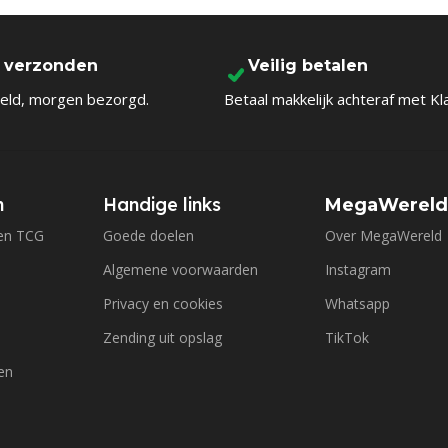
l verzonden
Veilig betalen
eld, morgen bezorgd.
Betaal makkelijk achteraf met Kl
n
Handige links
MegaWerel
en TCG
Goede doelen
Over MegaWereld
Algemene voorwaarden
Instagram
Privacy en cookies
Whatsapp
Zending uit opslag
TikTok
en