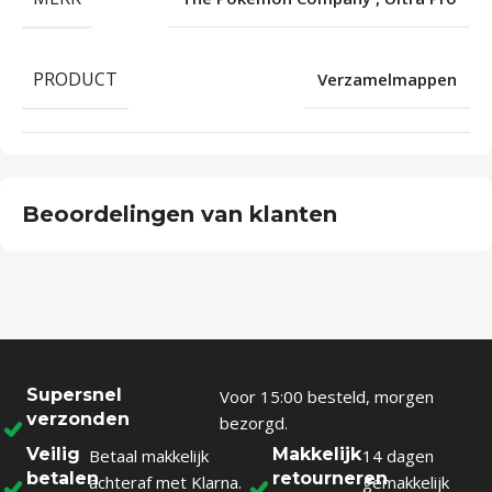
PRODUCT
Verzamelmappen
Beoordelingen van klanten
Supersnel
Voor 15:00 besteld, morgen
verzonden
bezorgd.
Veilig
Makkelijk
Betaal makkelijk
14 dagen
betalen
retourneren
achteraf met Klarna.
gemakkelijk