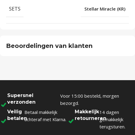
SETS
Stellar Miracle (KR)
Beoordelingen van klanten
Supersnel
Voor 15:00 besteld, morgen
verzonden
bezorgd.
Veilig
Makkelijk
Betaal makkelijk
14 dagen
betalen
retourneren
achteraf met Klarna.
gemakkelijk
terugsturen.