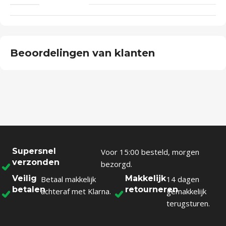
Beoordelingen van klanten
Supersnel
Voor 15:00 besteld, morgen
verzonden
bezorgd.
Veilig
Makkelijk
Betaal makkelijk
14 dagen
betalen
retourneren
achteraf met Klarna.
gemakkelijk
terugsturen.