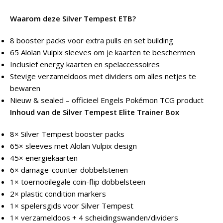
Waarom deze Silver Tempest ETB?
8 booster packs voor extra pulls en set building
65 Alolan Vulpix sleeves om je kaarten te beschermen
Inclusief energy kaarten en spelaccessoires
Stevige verzameldoos met dividers om alles netjes te
bewaren
Nieuw & sealed – officieel Engels Pokémon TCG product
Inhoud van de Silver Tempest Elite Trainer Box
8× Silver Tempest booster packs
65× sleeves met Alolan Vulpix design
45× energiekaarten
6× damage-counter dobbelstenen
1× toernooilegale coin-flip dobbelsteen
2× plastic condition markers
1× spelersgids voor Silver Tempest
1× verzameldoos + 4 scheidingswanden/dividers