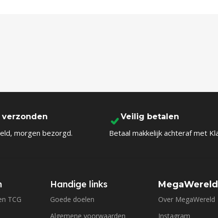
l verzonden
Veilig betalen
eld, morgen bezorgd.
Betaal makkelijk achteraf met Kl
n
Handige links
MegaWerel
en TCG
Goede doelen
Over MegaWereld
Algemene voorwaarden
Instagram