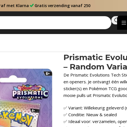
raf met Klarna
Gratis verzending vanaf 250
andom Variant
Prismatic Evolu
– Random Vari
De Prismatic Evolutions Tech Sti
en openers. Je ontvangt één wil
sticker(s) en Pokémon TCG goodi
mooie pulls uit Prismatic Evoluti
✅ Variant: Willekeurig geleverd 
✅ Conditie: Nieuw & sealed
✅ Ideaal voor: verzamelen, ope