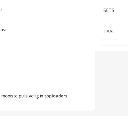
)
SETS
ans:
TAAL
mooiste pulls veilig in
toploaders
.