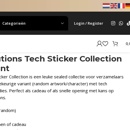
Categorieën
Login / Register
0,
tions Tech Sticker Collection
ant
cker Collection is een leuke sealed collectie voor verzamelaars
lekeurige variant (random artwork/character) met tech
es. Perfect als cadeau of als snelle opening met kans op
ons.
(random)
nen of cadeau