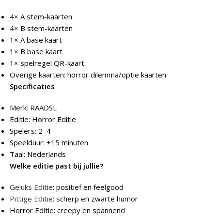
4× A stem-kaarten
4× B stem-kaarten
1× A base kaart
1× B base kaart
1× spelregel QR-kaart
Overige kaarten: horror dilemma/optie kaarten
Specificaties
Merk: RAADSL
Editie: Horror Editie
Spelers: 2–4
Speelduur: ±15 minuten
Taal: Nederlands
Welke editie past bij jullie?
Geluks Editie
: positief en feelgood
Pittige Editie
: scherp en zwarte humor
Horror Editie: creepy en spannend