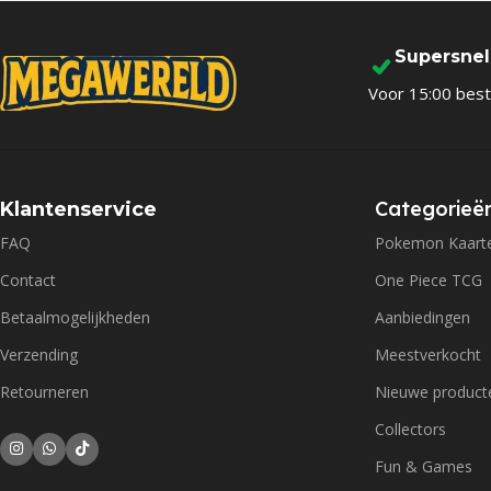
Supersne
Voor 15:00 best
Categorieë
Klantenservice
FAQ
Pokemon Kaart
Contact
One Piece TCG
Betaalmogelijkheden
Aanbiedingen
Verzending
Meestverkocht
Retourneren
Nieuwe product
Collectors
Fun & Games