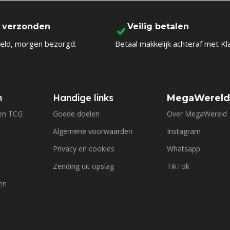
l verzonden
Veilig betalen
eld, morgen bezorgd.
Betaal makkelijk achteraf met Kl
n
Handige links
MegaWerel
en TCG
Goede doelen
Over MegaWereld
Algemene voorwaarden
Instagram
Privacy en cookies
Whatsapp
Zending uit opslag
TikTok
en