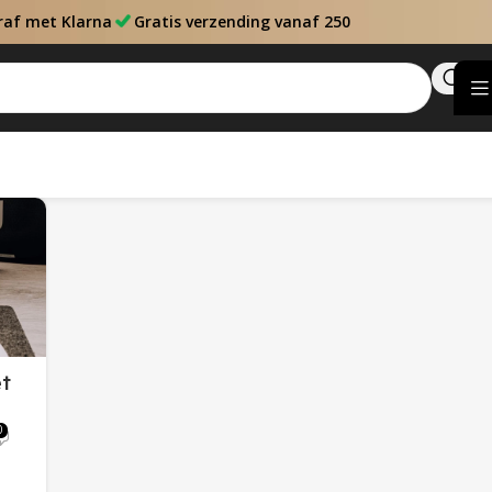
raf met Klarna
Gratis verzending vanaf 250
et
0