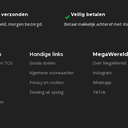
l verzonden
Veilig betalen
eld, morgen bezorgd.
Betaal makkelijk achteraf met Kl
n
Handige links
MegaWerel
en TCG
Goede doelen
Over MegaWereld
Algemene voorwaarden
Instagram
Privacy en cookies
Whatsapp
Zending uit opslag
TikTok
en