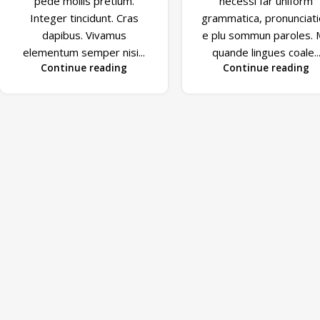
pede mollis pretium.
necessi far uniform
Integer tincidunt. Cras
grammatica, pronunciat
dapibus. Vivamus
e plu sommun paroles. 
elementum semper nisi...
quande lingues coale..
Continue reading
Continue reading