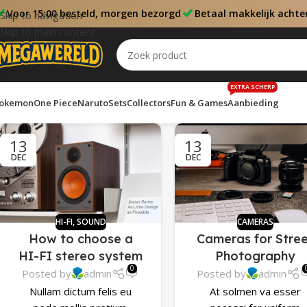
Voor 15:00 besteld, morgen bezorgd
Betaal makkelijk achte
Skip to navigation
Skip to main content
EXTRA SCHERP
okemon
One Piece
Naruto
Sets
Collectors
Fun & Games
Aanbieding
13
13
DEC
DEC
HI-FI
,
SOUND
CAMERAS
How to choose a
Cameras for Stre
HI-FI stereo system
Photography
0
Posted by
admin
Posted by
admin
Nullam dictum felis eu
At solmen va esser