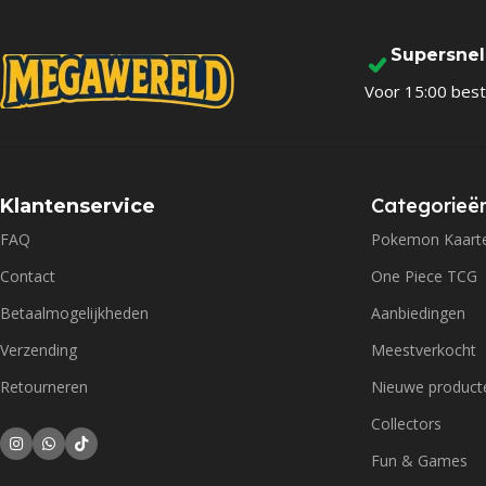
Supersne
Voor 15:00 best
Categorieë
Klantenservice
FAQ
Pokemon Kaart
Contact
One Piece TCG
Betaalmogelijkheden
Aanbiedingen
Verzending
Meestverkocht
Retourneren
Nieuwe product
Collectors
Fun & Games