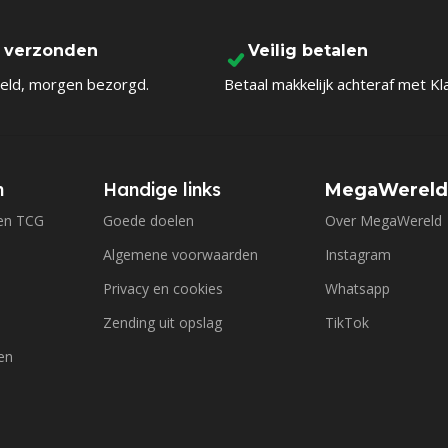
l verzonden
Veilig betalen
eld, morgen bezorgd.
Betaal makkelijk achteraf met Kl
n
Handige links
MegaWerel
en TCG
Goede doelen
Over MegaWereld
Algemene voorwaarden
Instagram
Privacy en cookies
Whatsapp
Zending uit opslag
TikTok
en