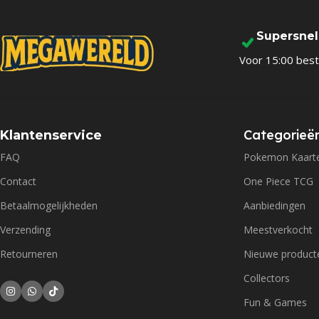
Supersne
Voor 15:00 best
Categorieë
Klantenservice
FAQ
Pokemon Kaart
Contact
One Piece TCG
Betaalmogelijkheden
Aanbiedingen
Verzending
Meestverkocht
Retourneren
Nieuwe product
Collectors
Fun & Games