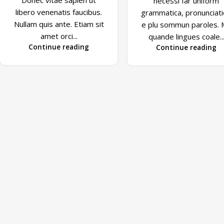
necessi far uniform
libero venenatis faucibus.
grammatica, pronunciat
Nullam quis ante. Etiam sit
e plu sommun paroles. 
amet orci...
quande lingues coale..
Continue reading
Continue reading