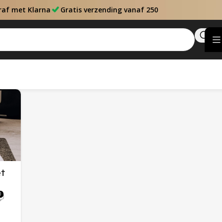
raf met Klarna
Gratis verzending vanaf 250
et
0