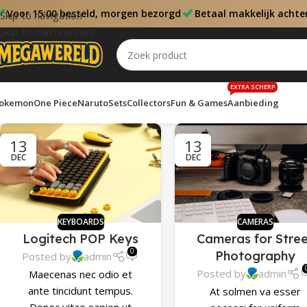
Voor 15:00 besteld, morgen bezorgd
Betaal makkelijk achte
Skip to navigation
Skip to main content
EXTRA SCHERP
okemon
One Piece
Naruto
Sets
Collectors
Fun & Games
Aanbieding
13
13
DEC
DEC
KEYBOARDS
CAMERAS
Logitech POP Keys
Cameras for Stre
0
Photography
Posted by
admin
Posted by
admin
Maecenas nec odio et
ante tincidunt tempus.
At solmen va esser
Donec vitae sapien ut