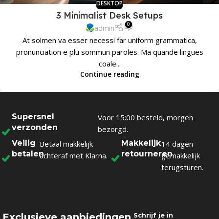
DESKTOP
3 Minimalist Desk Setups
0
admin
At solmen va esser necessi far uniform grammatica,
pronunciation e plu sommun paroles. Ma quande lingues
coale...
Continue reading
Supersnel
Voor 15:00 besteld, morgen
verzonden
bezorgd.
Veilig
Makkelijk
Betaal makkelijk
14 dagen
betalen
retourneren
achteraf met Klarna.
gemakkelijk
terugsturen.
Exclusieve aanbiedingen
Schrijf je in