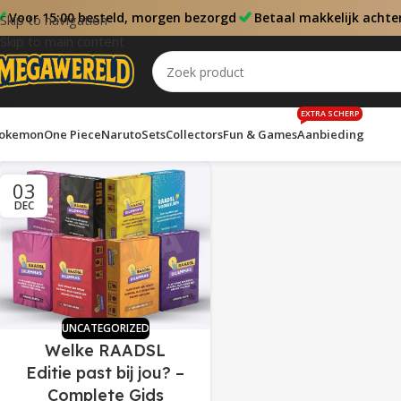
Voor 15:00 besteld, morgen bezorgd
Betaal makkelijk achte
Skip to navigation
Skip to main content
EXTRA SCHERP
okemon
One Piece
Naruto
Sets
Collectors
Fun & Games
Aanbieding
03
DEC
UNCATEGORIZED
Welke RAADSL
Editie past bij jou? –
Complete Gids