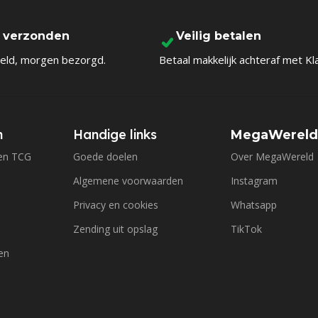
l verzonden
Veilig betalen
eld, morgen bezorgd.
Betaal makkelijk achteraf met Kl
n
Handige links
MegaWerel
en TCG
Goede doelen
Over MegaWereld
Algemene voorwaarden
Instagram
Privacy en cookies
Whatsapp
Zending uit opslag
TikTok
en