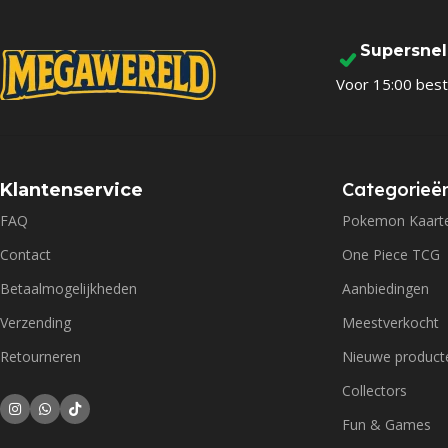
Supersne
Voor 15:00 best
Categorieë
Klantenservice
FAQ
Pokemon Kaart
Contact
One Piece TCG
Betaalmogelijkheden
Aanbiedingen
Verzending
Meestverkocht
Retourneren
Nieuwe product
Collectors
Fun & Games