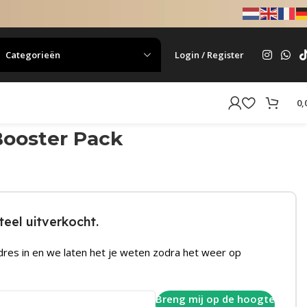
Categorieën
Login / Register
0,
Booster Pack
eel uitverkocht.
dres in en we laten het je weten zodra het weer op
Breng mij op de hoogte