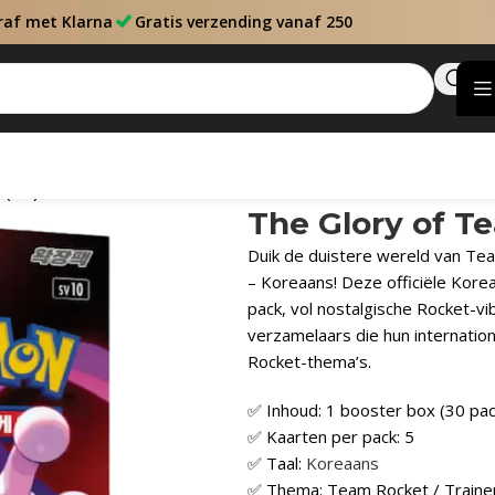
raf met Klarna
Gratis verzending vanaf 250
 (KR)
The Glory of T
Duik de duistere wereld van Te
– Koreaans! Deze officiële Kor
pack, vol nostalgische Rocket-vib
verzamelaars die hun internation
Rocket-thema’s.
✅ Inhoud: 1 booster box (30 pac
✅ Kaarten per pack: 5
✅ Taal:
Koreaans
✅ Thema: Team Rocket / Traine