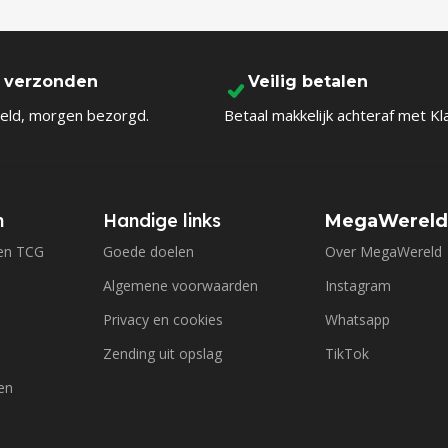
l verzonden
Veilig betalen
eld, morgen bezorgd.
Betaal makkelijk achteraf met Kl
n
Handige links
MegaWerel
en TCG
Goede doelen
Over MegaWereld
Algemene voorwaarden
Instagram
Privacy en cookies
Whatsapp
Zending uit opslag
TikTok
en