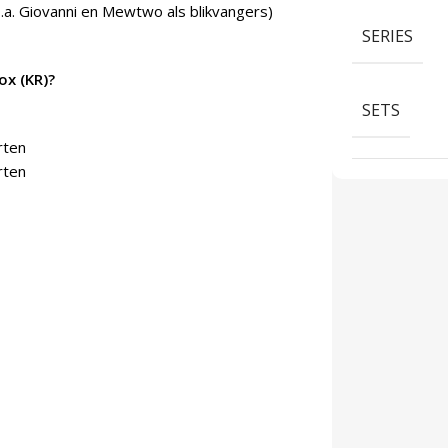
.a. Giovanni en Mewtwo als blikvangers)
SERIES
x (KR)?
SETS
rten
rten