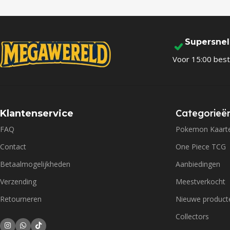
Supersne
Voor 15:00 best
Categorieë
Klantenservice
FAQ
Pokemon Kaart
Contact
One Piece TCG
Betaalmogelijkheden
Aanbiedingen
Verzending
Meestverkocht
Retourneren
Nieuwe product
Collectors