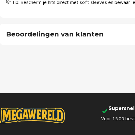
💡 Tip: Bescherm je hits direct met
soft sleeves
en bewaar je 
Beoordelingen van klanten
Supersne
Voor 15:00 best