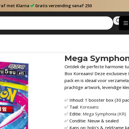
raf met Klarna
Gratis verzending vanaf 250
Mega Symphoni
Ontdek de perfecte harmonie tu
Box Koreaans! Deze exclusieve 
pack en is ideaal voor verzamela
prachtige artwork, levendige kle
✅ Inhoud: 1 booster box (30 pac
✅ Taal:
Koreaans
✅ Editie:
Mega Symphonia (KR)
✅ Conditie: Nieuw & sealed
✅ Kans op: holo’s & zeldzame k