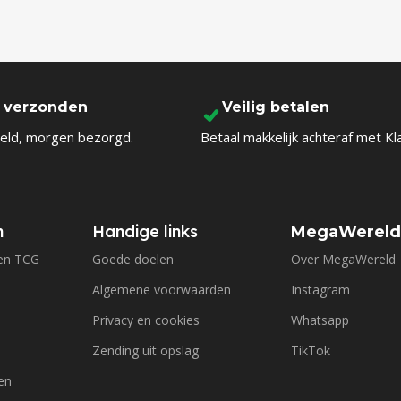
l verzonden
Veilig betalen
eld, morgen bezorgd.
Betaal makkelijk achteraf met Kl
n
Handige links
MegaWerel
en TCG
Goede doelen
Over MegaWereld
Algemene voorwaarden
Instagram
Privacy en cookies
Whatsapp
Zending uit opslag
TikTok
en