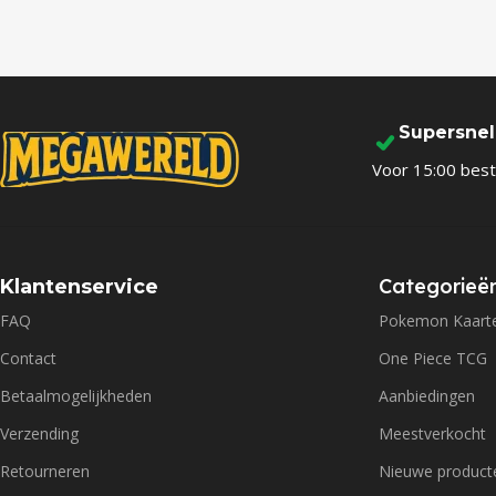
Supersne
Voor 15:00 best
Categorieë
Klantenservice
FAQ
Pokemon Kaart
Contact
One Piece TCG
Betaalmogelijkheden
Aanbiedingen
Verzending
Meestverkocht
Retourneren
Nieuwe product