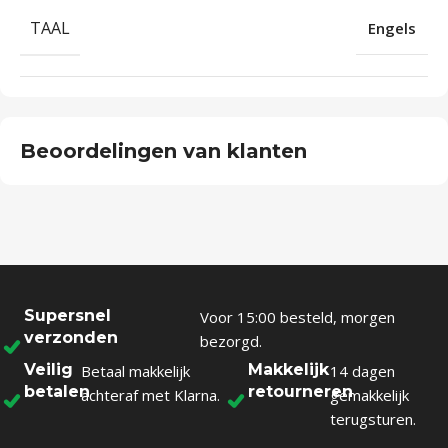
TAAL
Engels
Beoordelingen van klanten
Supersnel
Voor 15:00 besteld, morgen
verzonden
bezorgd.
Veilig
Makkelijk
Betaal makkelijk
14 dagen
betalen
retourneren
achteraf met Klarna.
gemakkelijk
terugsturen.