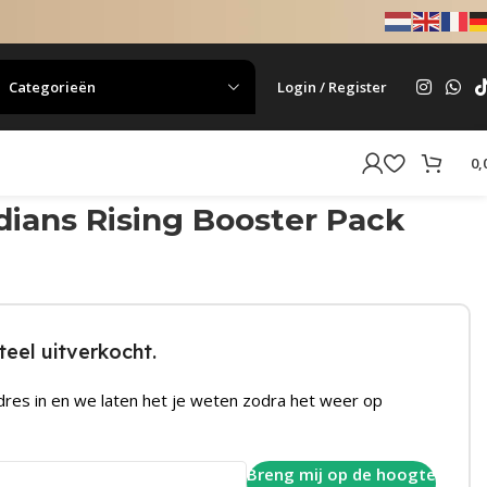
Categorieën
Login / Register
0,
ians Rising Booster Pack
eel uitverkocht.
dres in en we laten het je weten zodra het weer op
Breng mij op de hoogte