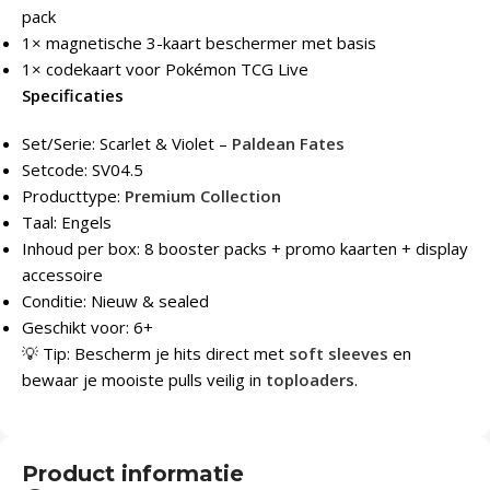
pack
1× magnetische 3-kaart beschermer met basis
1× codekaart voor Pokémon TCG Live
Specificaties
Set/Serie: Scarlet & Violet –
Paldean Fates
Setcode: SV04.5
Producttype:
Premium Collection
Taal: Engels
Inhoud per box: 8 booster packs + promo kaarten + display
accessoire
Conditie: Nieuw & sealed
Geschikt voor: 6+
💡 Tip: Bescherm je hits direct met
soft sleeves
en
bewaar je mooiste pulls veilig in
toploaders
.
Product informatie