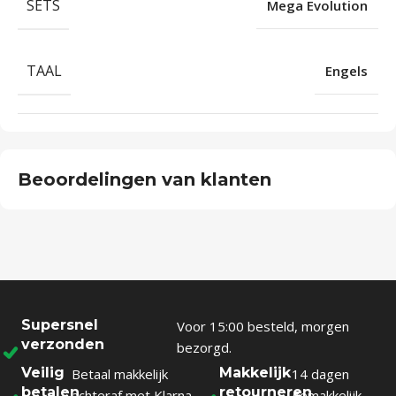
SETS
Mega Evolution
TAAL
Engels
Beoordelingen van klanten
Supersnel
Voor 15:00 besteld, morgen
verzonden
bezorgd.
Veilig
Makkelijk
Betaal makkelijk
14 dagen
betalen
retourneren
achteraf met Klarna.
gemakkelijk