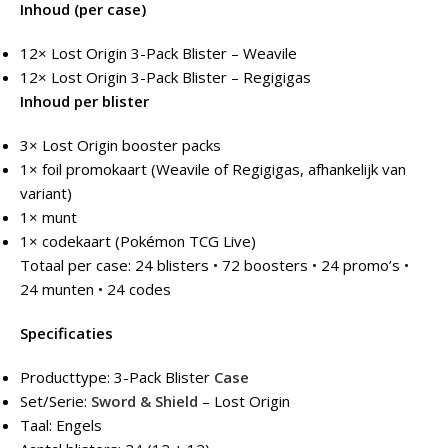
Inhoud (per case)
12× Lost Origin 3-Pack Blister – Weavile
12× Lost Origin 3-Pack Blister – Regigigas
Inhoud per blister
3× Lost Origin booster packs
1× foil promokaart (Weavile of Regigigas, afhankelijk van
variant)
1× munt
1× codekaart (Pokémon TCG Live)
Totaal per case: 24 blisters • 72 boosters • 24 promo’s •
24 munten • 24 codes
Specificaties
Producttype: 3-Pack Blister
Case
Set/Serie:
Sword & Shield
– Lost Origin
Taal: Engels