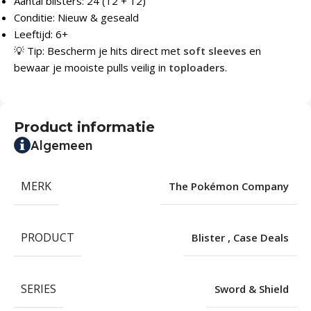
Aantal blisters: 24 (12 + 12)
Conditie: Nieuw & geseald
Leeftijd: 6+
💡 Tip: Bescherm je hits direct met
soft sleeves
en
bewaar je mooiste pulls veilig in
toploaders
.
Product informatie
Algemeen
MERK
The Pokémon Company
PRODUCT
Blister
,
Case Deals
SERIES
Sword & Shield