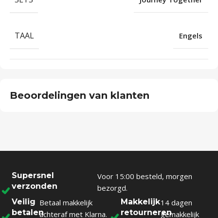
TAAL
Engels
Beoordelingen van klanten
Supersnel
Voor 15:00 besteld, morgen
verzonden
bezorgd.
Veilig
Makkelijk
Betaal makkelijk
14 dagen
betalen
retourneren
achteraf met Klarna.
gemakkelijk