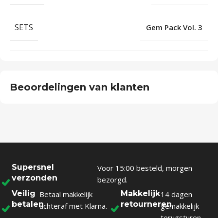
SETS
Gem Pack Vol. 3
Beoordelingen van klanten
Supersnel
Voor 15:00 besteld, morgen
verzonden
bezorgd.
Veilig
Makkelijk
Betaal makkelijk
14 dagen
betalen
retourneren
achteraf met Klarna.
gemakkelijk
terugsturen.