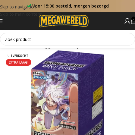
Voor 15:00 besteld, morgen bezorgd
Skip to navigation
Skip to main content
0
Home
Sets
EB04 Egghead Crisis (JP)
UITVERKOCHT
EXTRA LAAG!