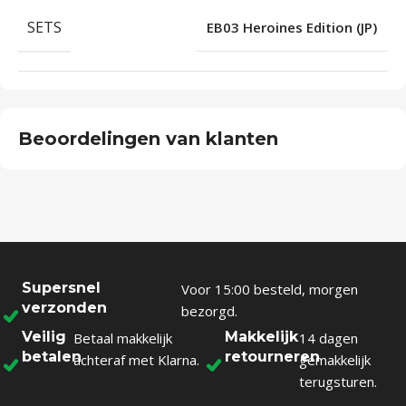
SETS
EB03 Heroines Edition (JP)
Beoordelingen van klanten
Supersnel
Voor 15:00 besteld, morgen
verzonden
bezorgd.
Veilig
Makkelijk
Betaal makkelijk
14 dagen
betalen
retourneren
achteraf met Klarna.
gemakkelijk
terugsturen.