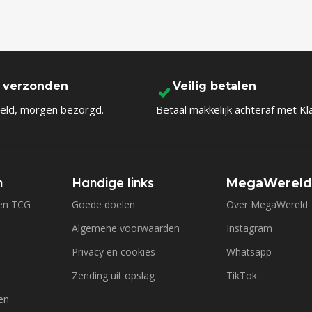
l verzonden
Veilig betalen
eld, morgen bezorgd.
Betaal makkelijk achteraf met Kl
n
Handige links
MegaWerel
en TCG
Goede doelen
Over MegaWereld
Algemene voorwaarden
Instagram
Privacy en cookies
Whatsapp
Zending uit opslag
TikTok
en