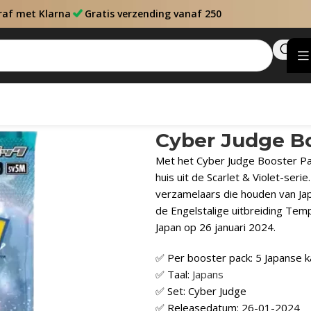
raf met Klarna
Gratis verzending vanaf 250
Cyber Judge Bo
Met het Cyber Judge Booster Pac
huis uit de Scarlet & Violet-ser
verzamelaars die houden van Japa
de Engelstalige uitbreiding Te
Japan op 26 januari 2024.
✅ Per booster pack: 5 Japanse k
✅ Taal:
Japans
✅ Set: Cyber Judge
✅ Releasedatum: 26-01-2024