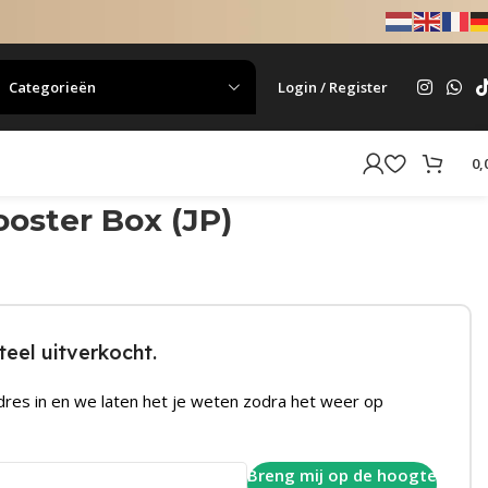
Categorieën
Login / Register
0,
oster Box (JP)
eel uitverkocht.
dres in en we laten het je weten zodra het weer op
Breng mij op de hoogte