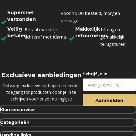
Supersnel
Voor 15:00 besteld, morgen
verzonden
bezorgd.
Veilig
Makkelijk
Betaal makkelijk
14 dagen
betalen
retourneren
achteraf met Klarna.
gemakkelijk
terugsturen.
Exclusieve aanbiedingen
Schrijf je in
Ontvang exclusieve kortingen en eerder
toegang tot producten door je in te
schrijven voor onze mailinglijst:
Aanmelden
Klantenservice
Categorieën
Handige links