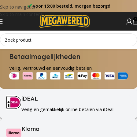
Voor 15:00 besteld, morgen bezorgd
Skip to navigation
Skip to main content
0
Betaalmogelijkheden
Veilig, vertrouwd en eenvoudig betalen.
iDEAL
Veilig en gemakkelijk online betalen via iDeal
Klarna