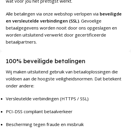
wat voor jou het prettigst werkt.
Alle betalingen via onze webshop verlopen via
beveiligde
en versleutelde verbindingen (SSL)
. Gevoelige
betaalgegevens worden nooit door ons opgeslagen en
worden uitsluitend verwerkt door gecertificeerde
betaalpartners.
100% beveiligde betalingen
Wij maken uitsluitend gebruik van betaaloplossingen die
voldoen aan de hoogste veiligheidsnormen. Dat betekent
onder andere:
Versleutelde verbindingen (HTTPS / SSL)
PCI-DSS compliant betaalverkeer
Bescherming tegen fraude en misbruik