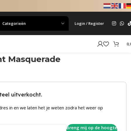
Categorieën
Login / Register
0,
ht Masquerade
eel uitverkocht.
dres in en we laten het je weten zodra het weer op
Breng mij op de hoogte