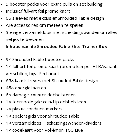
9 booster packs voor extra pulls en set building
Inclusief full-art foil promo kaart
65 sleeves met exclusief Shrouded Fable design
Alle accessoires om meteen te spelen
Stevige verzameldoos met scheidingswanden om alles
netjes te bewaren
Inhoud van de Shrouded Fable Elite Trainer Box
9× Shrouded Fable booster packs
1× full-art foil promo kaart (promo kan per ETB/variant
verschillen, bijv. Pecharunt)
65× kaartsleeves met Shrouded Fable design
45× energiekaarten
6× damage-counter dobbelstenen
1× toernooilegale coin-flip dobbelsteen
2× plastic condition markers
1× spelersgids voor Shrouded Fable
1× verzameldoos + scheidingswanden/dividers
1× codekaart voor Pokémon TCG Live